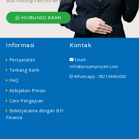
atau hubungi kami via Whatsapp
HUBUNGI KAMI
Informasi
Kontak
Persyaratan
Email :
info@pinjampinjam.com
Tentang Kami
Whatsapp :
082134662002
FAQ
Kebijakan Privasi
Cara Pengajuan
Bekerjasama dengan BFI
Finance