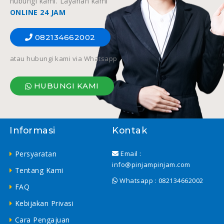
hubungi kami. Layanan kami
ONLINE 24 JAM
082134662002
atau hubungi kami via Whatsapp
HUBUNGI KAMI
Informasi
Kontak
Persyaratan
Email :
info@pinjampinjam.com
Tentang Kami
Whatsapp :
082134662002
FAQ
Kebijakan Privasi
Cara Pengajuan