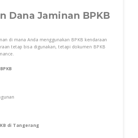
an Dana Jaminan BPKB
jaman di mana Anda menggunakan BPKB kendaraan
araan tetap bisa digunakan, tetapi dokumen BPKB
inance.
 BPKB
 agunan
PKB di Tangerang