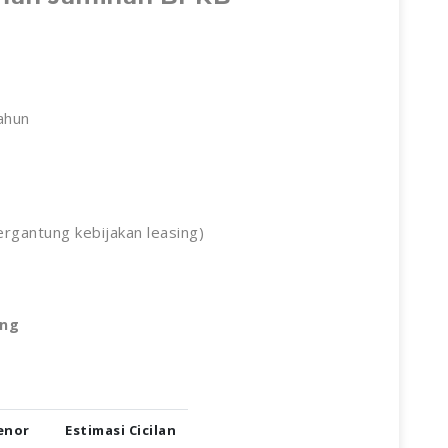
tahun
ergantung kebijakan leasing)
ang
enor
Estimasi Cicilan