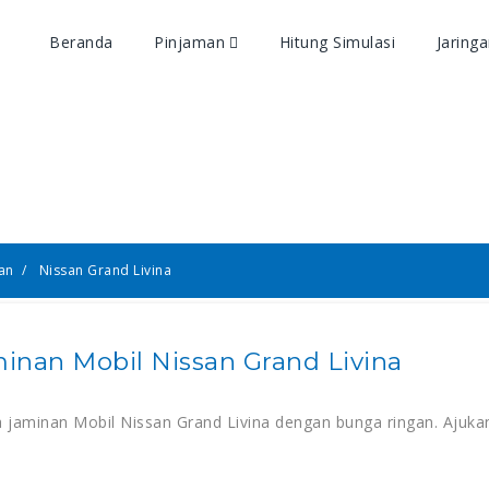
Beranda
Pinjaman
Hitung Simulasi
Jaring
n Jaminan BPKB Mobil Niss
Livina
an
Nissan Grand Livina
inan Mobil Nissan Grand Livina
jaminan Mobil Nissan Grand Livina dengan bunga ringan. Ajukan