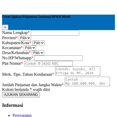
Form Ajukan Pinjaman Jaminan BPKB Mobil
×
Nama Lengkap
*
Provinsi
*
Kabupaten/Kota
*
Kecamatan
*
Desa/Kelurahan
*
No.HP/Whatsapp
*
Plat Nomor
*
Merk, Tipe, Tahun Kendaraan
*
Jumlah Pinjaman dan Jangka Waktu
*
Kolom bertanda * wajib diisi
AJUKAN SEKARANG
Informasi
Persyaratan