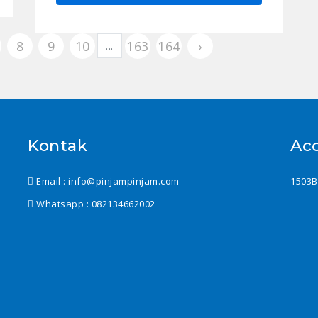
8
9
10
163
164
›
...
Kontak
Ac
Email : info@pinjampinjam.com
1503B
Whatsapp :
082134662002