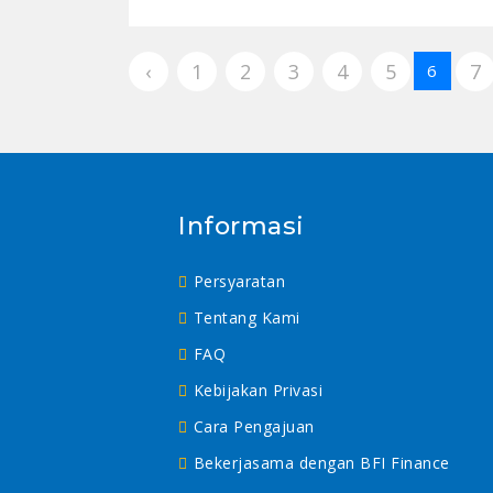
‹
1
2
3
4
5
7
6
Informasi
Persyaratan
Tentang Kami
FAQ
Kebijakan Privasi
Cara Pengajuan
Bekerjasama dengan BFI Finance