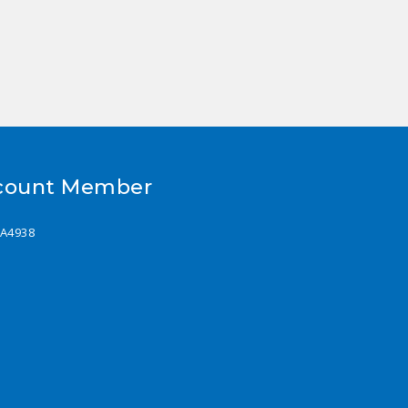
count Member
A4938